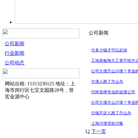
公司新闻
公司新闻
·
欠多少钱才可以起诉
行业新闻
·
工地老板拖欠工资不给怎
公司动态
·
公司欠债怎么讨债？专业
·
欠债人跑了怎么办
网站出租: 15313230125 地址：上
海市闵行区七宝文园路28号，世
·
怎样选择专业的追债公司
宏金源中心
·
公司欠债怎么讨债？专业
·
欠钱不还人跑了怎么办
·
上海讨债货款讨账
1
2
下一页